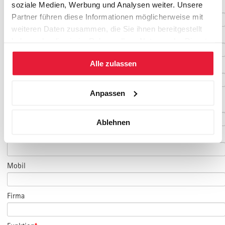
soziale Medien, Werbung und Analysen weiter. Unsere
Geburtsdatum
Partner führen diese Informationen möglicherweise mit
weiteren Daten zusammen, die Sie ihnen bereitgestellt
E-Mail
*
haben oder die sie im Rahmen Ihrer Nutzung der Dienste
gesammelt haben.
Alle zulassen
E-Mail Teilnehmer/in
Anpassen
(falls abweichend)
Telefon
*
Ablehnen
Fax
Mobil
Firma