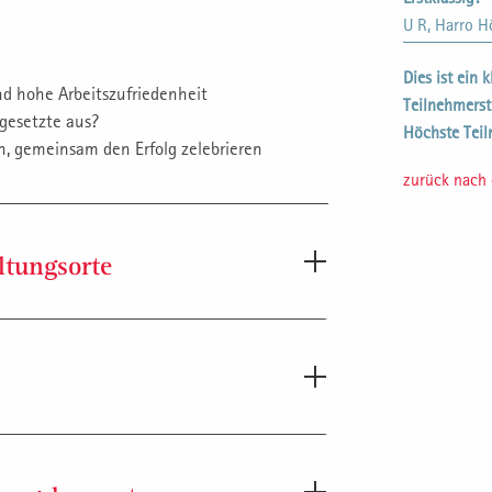
U R, Harro 
Dies ist ein 
und hohe Arbeitszufriedenheit
Teilnehmers
rgesetzte aus?
Höchste Teil
n, gemeinsam den Erfolg zelebrieren
zurück nach
ltungsorte
Durchführung in den Anmeldedaten an.