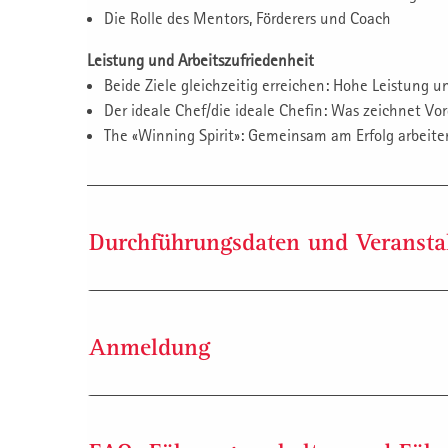
Die Rolle des Mentors, Förderers und Coach
Leistung und Arbeitszufriedenheit
Beide Ziele gleichzeitig erreichen: Hohe Leistung 
Der ideale Chef/die ideale Chefin: Was zeichnet Vo
The «Winning Spirit»: Gemeinsam am Erfolg arbeite
Durchführungsdaten und Veransta
Durchführungsdaten
Anmeldung
Dauer: 4 Tage
Gebühr: CHF 4’500.- zzgl. Mwst
Rechnungsstellung in Euro möglich
Anmeldung per Internet:
Termine: siehe Anmeldedaten
Melden Sie sich durch Klick auf die ausgewählte 