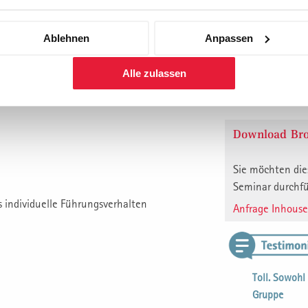
4. Durchf. 2027
22.11.2027 - 25
München. Starn
Ablehnen
Anpassen
Preis: CHF 4'500
(zzgl. MwSt.)
Alle zulassen
anmelden
Download Bro
Sie möchten die
Seminar durchf
s individuelle Führungsverhalten
Anfrage Inhous
Toll. Sowohl
Gruppe