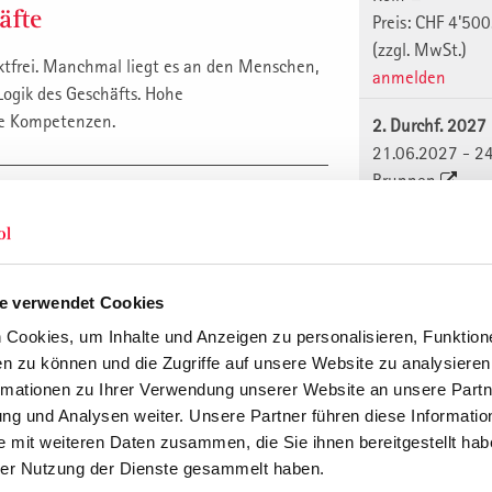
äfte
Preis: CHF 4'500
(zzgl. MwSt.)
tfrei. Manchmal liegt es an den Menschen,
anmelden
Logik des Geschäfts. Hohe
le Kompetenzen.
2. Durchf. 2027
21.06.2027 - 2
Brunnen
Preis: CHF 4'500
(zzgl. MwSt.)
räfte, Fachkräfte und Spezialisten aus allen
anmelden
m Hinblick auf die Herausforderungen ihrer
e verwendet Cookies
3. Durchf. 2027
20.09.2027 - 2
Cookies, um Inhalte und Anzeigen zu personalisieren, Funktione
n zu können und die Zugriffe auf unsere Website zu analysiere
Bregenz am Bo
rmationen zu Ihrer Verwendung unserer Website an unsere Partne
Preis: CHF 4'500
g und Analysen weiter. Unsere Partner führen diese Informatio
(zzgl. MwSt.)
Weiterbildung für die Praxis. Qualität seit
 mit weiteren Daten zusammen, die Sie ihnen bereitgestellt habe
anmelden
er Nutzung der Dienste gesammelt haben.