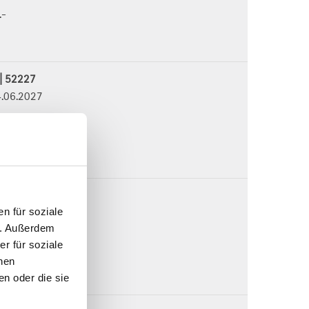
.-
 | 52227
4.06.2027
.-
 | 52327
3.09.2027
n für soziale
n. Außerdem
densee
r für soziale
.-
nen
n oder die sie