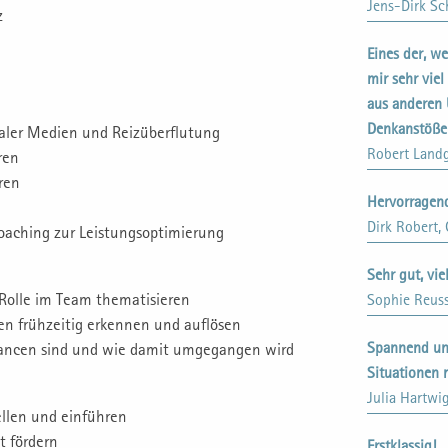
Jens-Dirk Sc
z
Eines der, we
mir sehr vie
aus anderen 
Denkanstöß
zialer Medien und Reizüberflutung
Robert Land
ren
ren
Hervorragend
Dirk Robert
Coaching zur Leistungsoptimierung
Sehr gut, vie
 Rolle im Team thematisieren
Sophie Reuss
den frühzeitig erkennen und auflösen
Spannend und
hancen sind und wie damit umgegangen wird
Situationen 
Julia Hartw
ellen und einführen
t fördern
Erstklassig!