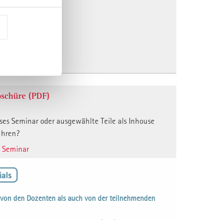
 | 52427
.11.2027
berger See
.-
schüre (PDF)
ses Seminar oder ausgewählte Teile als Inhouse
ühren?
e Seminar
 von den Dozenten als auch von der teilnehmenden