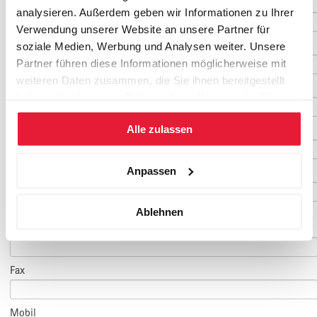
Vorname
*
analysieren. Außerdem geben wir Informationen zu Ihrer
Verwendung unserer Website an unsere Partner für
Nachname
*
soziale Medien, Werbung und Analysen weiter. Unsere
Partner führen diese Informationen möglicherweise mit
weiteren Daten zusammen, die Sie ihnen bereitgestellt
Geburtsdatum
haben oder die sie im Rahmen Ihrer Nutzung der Dienste
gesammelt haben.
Alle zulassen
E-Mail
*
Anpassen
E-Mail Teilnehmer/in
Ablehnen
(falls abweichend)
Telefon
*
Fax
Mobil