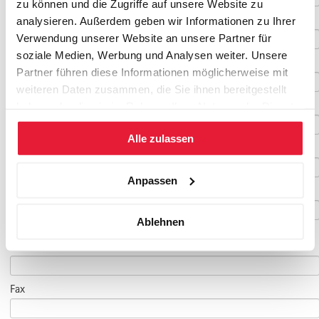
zu können und die Zugriffe auf unsere Website zu
Vorname
*
analysieren. Außerdem geben wir Informationen zu Ihrer
Verwendung unserer Website an unsere Partner für
soziale Medien, Werbung und Analysen weiter. Unsere
Nachname
*
Partner führen diese Informationen möglicherweise mit
weiteren Daten zusammen, die Sie ihnen bereitgestellt
Geburtsdatum
haben oder die sie im Rahmen Ihrer Nutzung der Dienste
gesammelt haben.
Alle zulassen
E-Mail
*
Anpassen
E-Mail Teilnehmer/in
Ablehnen
(falls abweichend)
Telefon
*
Fax