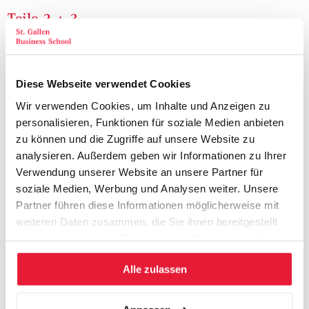
Teile 2 + 3
Im zweiten und dritten Programmteil lernen Sie,
Schritt für Schritt eine präzise und Erfolg versprechende
Strategie für Ihren Funktionsbereich, Ihr Service-Center oder
Diese Webseite verwendet Cookies
Ihre Querschnitts-Funktion im Konzern resp. Unternehmen
Wir verwenden Cookies, um Inhalte und Anzeigen zu
zu erarbeiten
personalisieren, Funktionen für soziale Medien anbieten
Die funktionale Strategie mit der Gesamtstrategie des
zu können und die Zugriffe auf unsere Website zu
Unternehmens und den normativen Vorgaben von oben zu
analysieren. Außerdem geben wir Informationen zu Ihrer
harmonisieren
Verwendung unserer Website an unsere Partner für
Die eigene Rolle als Leiter:in des funktionalen Bereichs im
soziale Medien, Werbung und Analysen weiter. Unsere
Zusammenspiel mit den Verantwortlichen der
Partner führen diese Informationen möglicherweise mit
Geschäftsbereiche, Divisions, Business Units u.a. zu klären
weiteren Daten zusammen, die Sie ihnen bereitgestellt
haben oder die sie im Rahmen Ihrer Nutzung der Dienste
gesammelt haben.
Alle zulassen