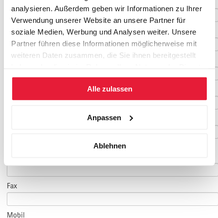
Vorname
*
analysieren. Außerdem geben wir Informationen zu Ihrer
Verwendung unserer Website an unsere Partner für
Nachname
*
soziale Medien, Werbung und Analysen weiter. Unsere
Partner führen diese Informationen möglicherweise mit
weiteren Daten zusammen, die Sie ihnen bereitgestellt
Geburtsdatum
haben oder die sie im Rahmen Ihrer Nutzung der Dienste
gesammelt haben.
Alle zulassen
E-Mail
*
Anpassen
E-Mail Teilnehmer/in
Ablehnen
(falls abweichend)
Telefon
*
Fax
Mobil