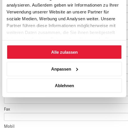
Vorname
*
analysieren. Außerdem geben wir Informationen zu Ihrer
Verwendung unserer Website an unsere Partner für
Nachname
*
soziale Medien, Werbung und Analysen weiter. Unsere
Partner führen diese Informationen möglicherweise mit
weiteren Daten zusammen, die Sie ihnen bereitgestellt
Geburtsdatum
haben oder die sie im Rahmen Ihrer Nutzung der Dienste
gesammelt haben.
Alle zulassen
E-Mail
*
Anpassen
E-Mail Teilnehmer/in
Ablehnen
(falls abweichend)
Telefon
*
Fax
Mobil