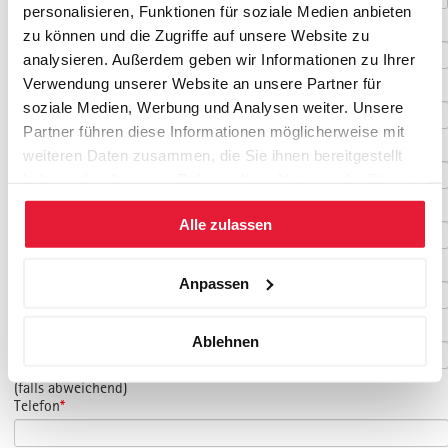
personalisieren, Funktionen für soziale Medien anbieten
Titel
zu können und die Zugriffe auf unsere Website zu
analysieren. Außerdem geben wir Informationen zu Ihrer
Verwendung unserer Website an unsere Partner für
Vorname
*
soziale Medien, Werbung und Analysen weiter. Unsere
Partner führen diese Informationen möglicherweise mit
Nachname
*
weiteren Daten zusammen, die Sie ihnen bereitgestellt
haben oder die sie im Rahmen Ihrer Nutzung der Dienste
gesammelt haben.
Geburtsdatum
Alle zulassen
E-Mail
*
Anpassen
E-Mail Teilnehmer/in
Ablehnen
(falls abweichend)
Telefon
*