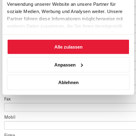
Nachname
*
Verwendung unserer Website an unsere Partner für
soziale Medien, Werbung und Analysen weiter. Unsere
Partner führen diese Informationen möglicherweise mit
Geburtsdatum
weiteren Daten zusammen, die Sie ihnen bereitgestellt
haben oder die sie im Rahmen Ihrer Nutzung der Dienste
E-Mail
*
gesammelt haben.
Alle zulassen
E-Mail Teilnehmer/in
Anpassen
(falls abweichend)
Telefon
*
Ablehnen
Fax
Mobil
Firma