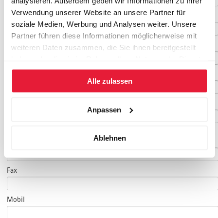
analysieren. Außerdem geben wir Informationen zu Ihrer
Verwendung unserer Website an unsere Partner für
Nachname
*
soziale Medien, Werbung und Analysen weiter. Unsere
Partner führen diese Informationen möglicherweise mit
Geburtsdatum
weiteren Daten zusammen, die Sie ihnen bereitgestellt
haben oder die sie im Rahmen Ihrer Nutzung der Dienste
gesammelt haben.
E-Mail
*
Alle zulassen
E-Mail Teilnehmer/in
Anpassen
(falls abweichend)
Ablehnen
Telefon
*
Fax
Mobil