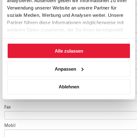
analysieren. Außerdem geben wir Informationen zu Ihrer
Verwendung unserer Website an unsere Partner für
Nachname
*
soziale Medien, Werbung und Analysen weiter. Unsere
Partner führen diese Informationen möglicherweise mit
Geburtsdatum
weiteren Daten zusammen, die Sie ihnen bereitgestellt
haben oder die sie im Rahmen Ihrer Nutzung der Dienste
gesammelt haben.
E-Mail
*
Alle zulassen
E-Mail Teilnehmer/in
Anpassen
(falls abweichend)
Ablehnen
Telefon
*
Fax
Mobil