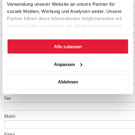
Nachname
*
Verwendung unserer Website an unsere Partner für
soziale Medien, Werbung und Analysen weiter. Unsere
Partner führen diese Informationen möglicherweise mit
Geburtsdatum
weiteren Daten zusammen, die Sie ihnen bereitgestellt
haben oder die sie im Rahmen Ihrer Nutzung der Dienste
E-Mail
*
gesammelt haben.
Alle zulassen
E-Mail Teilnehmer/in
Anpassen
(falls abweichend)
Telefon
*
Ablehnen
Fax
Mobil
Firma