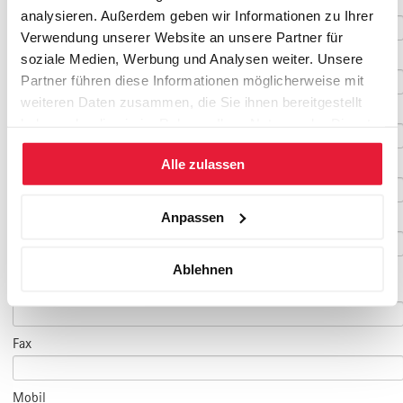
Vorname
*
analysieren. Außerdem geben wir Informationen zu Ihrer
Verwendung unserer Website an unsere Partner für
Nachname
*
soziale Medien, Werbung und Analysen weiter. Unsere
Partner führen diese Informationen möglicherweise mit
weiteren Daten zusammen, die Sie ihnen bereitgestellt
Geburtsdatum
haben oder die sie im Rahmen Ihrer Nutzung der Dienste
gesammelt haben.
Alle zulassen
E-Mail
*
Anpassen
E-Mail Teilnehmer/in
Ablehnen
(falls abweichend)
Telefon
*
Fax
Mobil