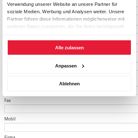
Nachname
*
Verwendung unserer Website an unsere Partner für
soziale Medien, Werbung und Analysen weiter. Unsere
Partner führen diese Informationen möglicherweise mit
Geburtsdatum
weiteren Daten zusammen, die Sie ihnen bereitgestellt
haben oder die sie im Rahmen Ihrer Nutzung der Dienste
E-Mail
*
gesammelt haben.
Alle zulassen
E-Mail Teilnehmer/in
Anpassen
(falls abweichend)
Telefon
*
Ablehnen
Fax
Mobil
Firma