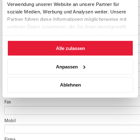
Nachname
*
Verwendung unserer Website an unsere Partner für
soziale Medien, Werbung und Analysen weiter. Unsere
Partner führen diese Informationen möglicherweise mit
Geburtsdatum
weiteren Daten zusammen, die Sie ihnen bereitgestellt
haben oder die sie im Rahmen Ihrer Nutzung der Dienste
E-Mail
*
gesammelt haben.
Alle zulassen
E-Mail Teilnehmer/in
Anpassen
(falls abweichend)
Telefon
*
Ablehnen
Fax
Mobil
Firma