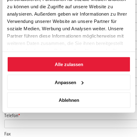
zu können und die Zugriffe auf unsere Website zu
analysieren. Außerdem geben wir Informationen zu Ihrer
Vorname
*
Verwendung unserer Website an unsere Partner für
soziale Medien, Werbung und Analysen weiter. Unsere
Partner führen diese Informationen möglicherweise mit
Nachname
*
weiteren Daten zusammen, die Sie ihnen bereitgestellt
haben oder die sie im Rahmen Ihrer Nutzung der Dienste
Geburtsdatum
gesammelt haben.
Alle zulassen
E-Mail
*
Anpassen
E-Mail Teilnehmer/in
Ablehnen
(falls abweichend)
Telefon
*
Fax