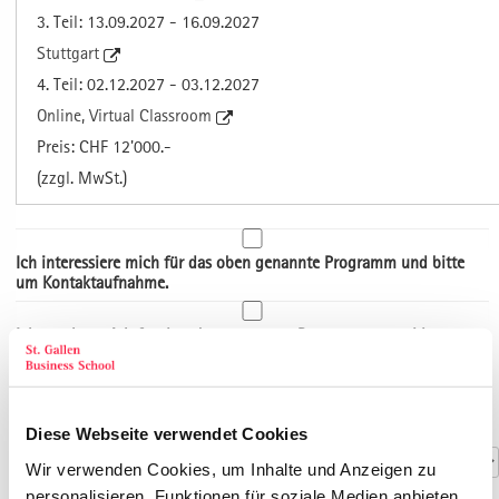
3. Teil: 13.09.2027 - 16.09.2027
Stuttgart
4. Teil: 02.12.2027 - 03.12.2027
Online, Virtual Classroom
Preis: CHF 12'000.-
(zzgl. MwSt.)
Ich interessiere mich für das oben genannte Programm und bitte
um Kontaktaufnahme.
Ich möchte mich für das oben genannte Programm anmelden.
Art der Adresse
Kontaktdaten
Anrede
*
Diese Webseite verwendet Cookies
Wir verwenden Cookies, um Inhalte und Anzeigen zu
personalisieren, Funktionen für soziale Medien anbieten
Titel