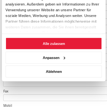
Vorname
*
analysieren. Außerdem geben wir Informationen zu Ihrer
Verwendung unserer Website an unsere Partner für
Nachname
*
soziale Medien, Werbung und Analysen weiter. Unsere
Partner führen diese Informationen möglicherweise mit
weiteren Daten zusammen, die Sie ihnen bereitgestellt
Geburtsdatum
haben oder die sie im Rahmen Ihrer Nutzung der Dienste
gesammelt haben.
Alle zulassen
E-Mail
*
Anpassen
E-Mail Teilnehmer/in
Ablehnen
(falls abweichend)
Telefon
*
Fax
Mobil