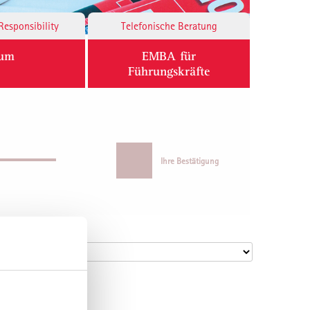
Responsibility
Telefonische Beratung
ium
EMBA für
Führungskräfte
Ihre Bestätigung