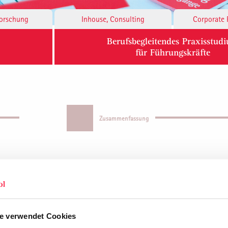
Forschung
Inhouse, Consulting
Corporate 
Berufsbegleitendes Praxisstud
für Führungskräfte
Zusammenfassung
den Führungsnachwuchs
e verwendet Cookies