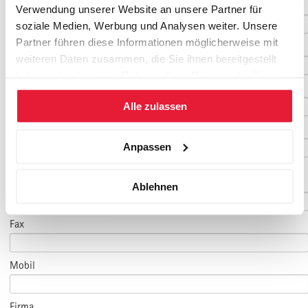
Nachname
*
Verwendung unserer Website an unsere Partner für
soziale Medien, Werbung und Analysen weiter. Unsere
Partner führen diese Informationen möglicherweise mit
Geburtsdatum
weiteren Daten zusammen, die Sie ihnen bereitgestellt
haben oder die sie im Rahmen Ihrer Nutzung der Dienste
E-Mail
*
gesammelt haben.
Alle zulassen
E-Mail Teilnehmer/in
Anpassen
(falls abweichend)
Telefon
*
Ablehnen
Fax
Mobil
Firma