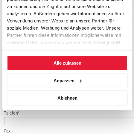
zu können und die Zugriffe auf unsere Website zu
analysieren. Außerdem geben wir Informationen zu Ihrer
Vorname
*
Verwendung unserer Website an unsere Partner für
soziale Medien, Werbung und Analysen weiter. Unsere
Partner führen diese Informationen möglicherweise mit
Nachname
*
weiteren Daten zusammen, die Sie ihnen bereitgestellt
haben oder die sie im Rahmen Ihrer Nutzung der Dienste
Geburtsdatum
gesammelt haben.
Alle zulassen
E-Mail
*
Anpassen
E-Mail Teilnehmer/in
Ablehnen
(falls abweichend)
Telefon
*
Fax