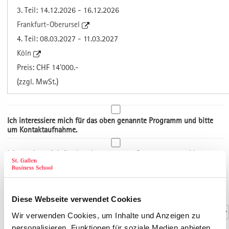
3. Teil: 14.12.2026 - 16.12.2026
Frankfurt-Oberursel
4. Teil: 08.03.2027 - 11.03.2027
Köln
Preis: CHF 14'000.-
(zzgl. MwSt.)
Ich interessiere mich für das oben genannte Programm und bitte
um Kontaktaufnahme.
Ich möchte mich für das oben genannte Programm anmelden.
Art der Adresse
Kontaktdaten
Anrede
*
Diese Webseite verwendet Cookies
Wir verwenden Cookies, um Inhalte und Anzeigen zu
personalisieren, Funktionen für soziale Medien anbieten
Titel