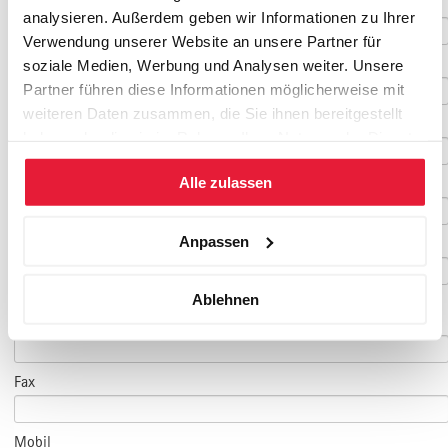
Vorname
*
analysieren. Außerdem geben wir Informationen zu Ihrer
Verwendung unserer Website an unsere Partner für
Nachname
*
soziale Medien, Werbung und Analysen weiter. Unsere
Partner führen diese Informationen möglicherweise mit
weiteren Daten zusammen, die Sie ihnen bereitgestellt
Geburtsdatum
haben oder die sie im Rahmen Ihrer Nutzung der Dienste
gesammelt haben.
Alle zulassen
E-Mail
*
Anpassen
E-Mail Teilnehmer/in
Ablehnen
(falls abweichend)
Telefon
*
Fax
Mobil