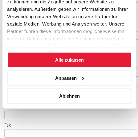
zu können und die Zugriffe auf unsere Website zu
Vorname
*
analysieren. Außerdem geben wir Informationen zu Ihrer
Verwendung unserer Website an unsere Partner für
soziale Medien, Werbung und Analysen weiter. Unsere
Nachname
*
Partner führen diese Informationen möglicherweise mit
weiteren Daten zusammen, die Sie ihnen bereitgestellt
Geburtsdatum
haben oder die sie im Rahmen Ihrer Nutzung der Dienste
gesammelt haben.
Alle zulassen
E-Mail
*
Anpassen
E-Mail Teilnehmer/in
Ablehnen
(falls abweichend)
Telefon
*
Fax