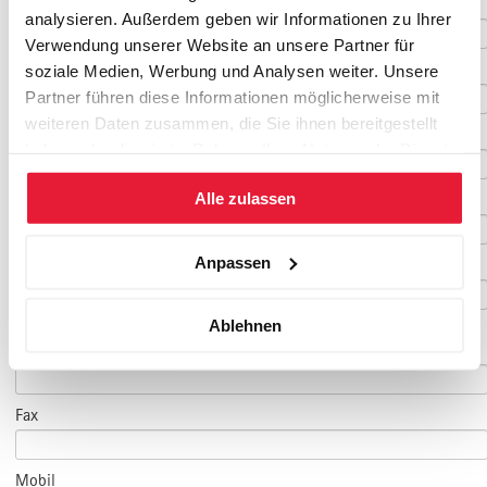
Vorname
*
analysieren. Außerdem geben wir Informationen zu Ihrer
Verwendung unserer Website an unsere Partner für
Nachname
*
soziale Medien, Werbung und Analysen weiter. Unsere
Partner führen diese Informationen möglicherweise mit
weiteren Daten zusammen, die Sie ihnen bereitgestellt
Geburtsdatum
haben oder die sie im Rahmen Ihrer Nutzung der Dienste
gesammelt haben.
Alle zulassen
E-Mail
*
Anpassen
E-Mail Teilnehmer/in
Ablehnen
(falls abweichend)
Telefon
*
Fax
Mobil