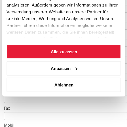
Vorname
*
analysieren. Außerdem geben wir Informationen zu Ihrer
Verwendung unserer Website an unsere Partner für
Nachname
*
soziale Medien, Werbung und Analysen weiter. Unsere
Partner führen diese Informationen möglicherweise mit
weiteren Daten zusammen, die Sie ihnen bereitgestellt
Geburtsdatum
haben oder die sie im Rahmen Ihrer Nutzung der Dienste
gesammelt haben.
Alle zulassen
E-Mail
*
Anpassen
E-Mail Teilnehmer/in
Ablehnen
(falls abweichend)
Telefon
*
Fax
Mobil