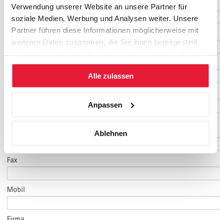
Nachname
*
Verwendung unserer Website an unsere Partner für
soziale Medien, Werbung und Analysen weiter. Unsere
Partner führen diese Informationen möglicherweise mit
Geburtsdatum
weiteren Daten zusammen, die Sie ihnen bereitgestellt
haben oder die sie im Rahmen Ihrer Nutzung der Dienste
E-Mail
*
gesammelt haben.
Alle zulassen
E-Mail Teilnehmer/in
Anpassen
(falls abweichend)
Telefon
*
Ablehnen
Fax
Mobil
Firma