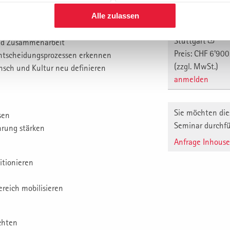
1. Teil: 01.12.2
St. Gallen
Alle zulassen
2. Teil: 27.03.2
en
Stuttgart
und Zusammenarbeit
Preis: CHF 6'900
ntscheidungsprozessen erkennen
(zzgl. MwSt.)
sch und Kultur neu definieren
anmelden
Sie möchten die
sen
Seminar durchf
hrung stärken
Anfrage Inhous
itionieren
reich mobilisieren
achten