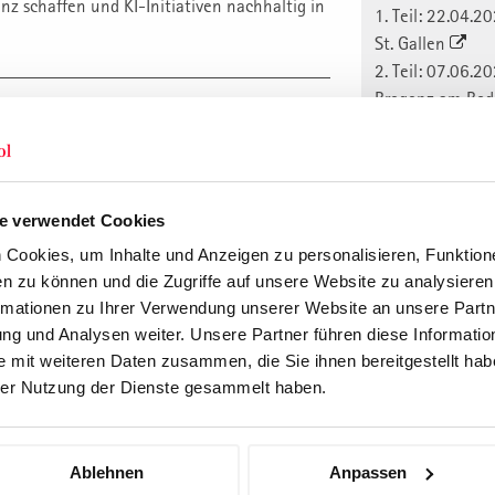
z schaffen und KI-Initiativen nachhaltig in
1. Teil: 22.04.2
St. Gallen
2. Teil: 07.06.2
Bregenz am Bo
Preis: CHF 6'900
(zzgl. MwSt.)
und Transformationsverantwortliche, die KI-
anmelden
turell, organisatorisch und führungsmässig
e verwendet Cookies
2. Durchf. 202
Cookies, um Inhalte und Anzeigen zu personalisieren, Funktione
1. Teil: 23.09.2
n zu können und die Zugriffe auf unsere Website zu analysiere
St. Gallen
rmationen zu Ihrer Verwendung unserer Website an unsere Partne
2. Teil: 01.12.2
g und Analysen weiter. Unsere Partner führen diese Informatio
Weiterbildung für die Praxis. Qualität seit
St.Gallen
 mit weiteren Daten zusammen, die Sie ihnen bereitgestellt habe
Preis: CHF 6'900
er Nutzung der Dienste gesammelt haben.
(zzgl. MwSt.)
anmelden
3. Durchf. 202
Ablehnen
Anpassen