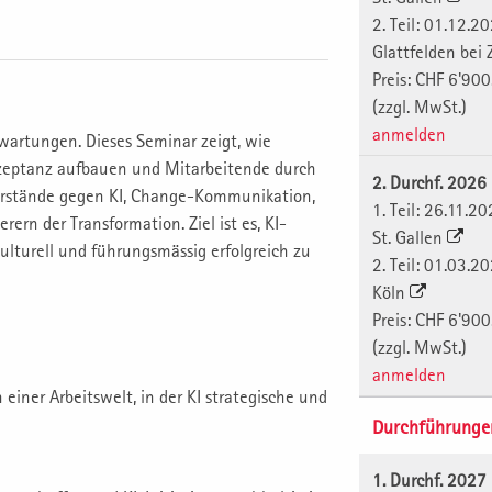
2. Teil: 01.12.2
Glattfelden bei
Preis: CHF 6'900
(zzgl. MwSt.)
anmelden
rwartungen. Dieses Seminar zeigt, wie
kzeptanz aufbauen und Mitarbeitende durch
2. Durchf. 202
erstände gegen KI, Change-Kommunikation,
1. Teil: 26.11.2
rn der Transformation. Ziel ist es, KI-
St. Gallen
kulturell und führungsmässig erfolgreich zu
2. Teil: 01.03.2
Köln
Preis: CHF 6'900
(zzgl. MwSt.)
anmelden
iner Arbeitswelt, in der KI strategische und
Durchführunge
1. Durchf. 202