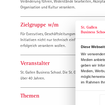
Veränderung führen, Widerstände bearbeiten, Akzeptan
Organisation und Kultur verankern.
Zielgruppe w/m
Für Executives, Geschäftsleitungsmitglieder, Change- 
Initiativen nicht nur technisch einführen, sondern kul
erfolgreich verankern wollen.
Diese Webseit
Wir verwenden 
Medien anbiete
Veranstalter
geben wir Info
Medien, Werbun
St. Gallen Business School. Die St. Galler Management 
möglicherweise
über 40 Jahren.
im Rahmen Ihr
Themen