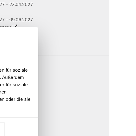
027 - 23.04.2027
027 - 09.06.2027
densee
.-
7 | MA9427
n für soziale
027 - 24.09.2027
n. Außerdem
r für soziale
027 - 03.12.2027
nen
n oder die sie
.-
7 | MA9437