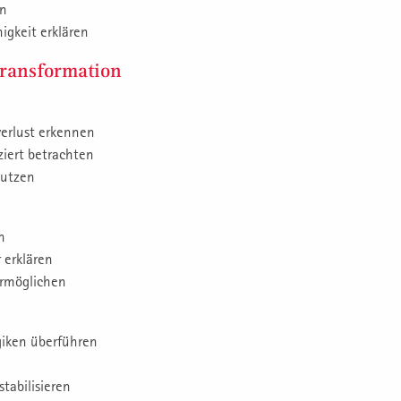
en
igkeit erklären
ransformation
erlust erkennen
ziert betrachten
nutzen
n
 erklären
ermöglichen
giken überführen
tabilisieren