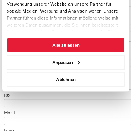
Nachname
*
Verwendung unserer Website an unsere Partner für
soziale Medien, Werbung und Analysen weiter. Unsere
Partner führen diese Informationen möglicherweise mit
Geburtsdatum
weiteren Daten zusammen, die Sie ihnen bereitgestellt
haben oder die sie im Rahmen Ihrer Nutzung der Dienste
E-Mail
*
gesammelt haben.
Alle zulassen
E-Mail Teilnehmer/in
Anpassen
(falls abweichend)
Telefon
*
Ablehnen
Fax
Mobil
Firma