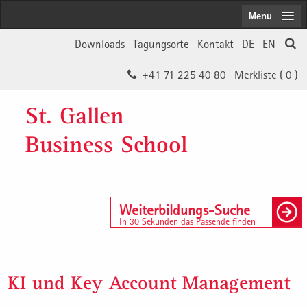
Menu
Downloads
Tagungsorte
Kontakt
DE
EN
+41 71 225 40 80
Merkliste (
0
)
St. Gallen
Business School
Weiterbildungs-Suche
In 30 Sekunden das Passende finden
KI und Key Account Management