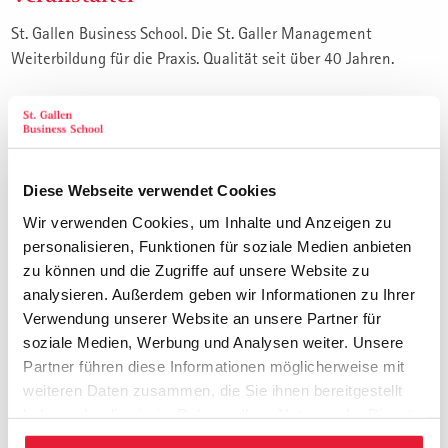
St. Gallen Business School. Die St. Galler Management
Weiterbildung für die Praxis. Qualität seit über 40 Jahren.
Themen des Executive Coachings
Die Zukunft des Key Account Managements
Diese Webseite verwendet Cookies
Wie KI und Sales Management das
Schlüsselkundengeschäft verändern
Wir verwenden Cookies, um Inhalte und Anzeigen zu
Neue Anforderungen an Key Account Manager
personalisieren, Funktionen für soziale Medien anbieten
zu können und die Zugriffe auf unsere Website zu
Strategische Bedeutung der wichtigsten Kunden
analysieren. Außerdem geben wir Informationen zu Ihrer
Daten als Grundlage erfolgreicher Kundenentwicklung
Verwendung unserer Website an unsere Partner für
Kundenpotenziale erkennen
soziale Medien, Werbung und Analysen weiter. Unsere
Analyse von Umsatz- und Ertragspotenzialen
Partner führen diese Informationen möglicherweise mit
Identifikation neuer Geschäftsmöglichkeiten
weiteren Daten zusammen, die Sie ihnen bereitgestellt
Priorisierung attraktiver Kundenfelder
haben oder die sie im Rahmen Ihrer Nutzung der Dienste
Potenziale frühzeitig sichtbar machen
gesammelt haben.