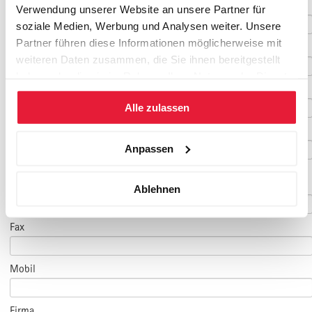
Nachname
*
Verwendung unserer Website an unsere Partner für
soziale Medien, Werbung und Analysen weiter. Unsere
Partner führen diese Informationen möglicherweise mit
Geburtsdatum
weiteren Daten zusammen, die Sie ihnen bereitgestellt
haben oder die sie im Rahmen Ihrer Nutzung der Dienste
E-Mail
*
gesammelt haben.
Alle zulassen
E-Mail Teilnehmer/in
Anpassen
(falls abweichend)
Telefon
*
Ablehnen
Fax
Mobil
Firma