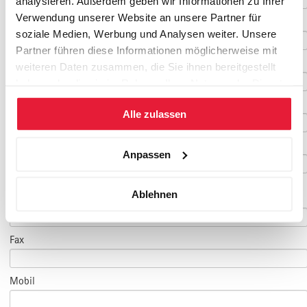
analysieren. Außerdem geben wir Informationen zu Ihrer
Verwendung unserer Website an unsere Partner für
Nachname
*
soziale Medien, Werbung und Analysen weiter. Unsere
Partner führen diese Informationen möglicherweise mit
Geburtsdatum
weiteren Daten zusammen, die Sie ihnen bereitgestellt
haben oder die sie im Rahmen Ihrer Nutzung der Dienste
gesammelt haben.
E-Mail
*
Alle zulassen
E-Mail Teilnehmer/in
Anpassen
(falls abweichend)
Ablehnen
Telefon
*
Fax
Mobil