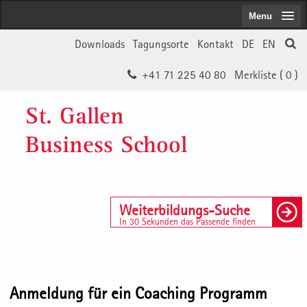
Menu
Downloads
Tagungsorte
Kontakt
DE
EN
+41 71 225 40 80
Merkliste (
0
)
St. Gallen
Business School
Weiterbildungs-Suche
In 30 Sekunden das Passende finden
Anmeldung für ein Coaching Programm