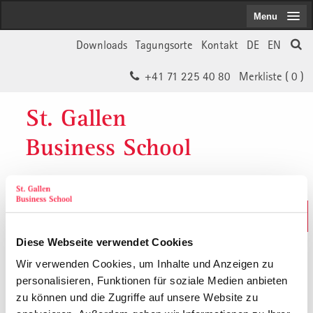
Menu
Downloads
Tagungsorte
Kontakt
DE
EN
+41 71 225 40 80
Merkliste (
0
)
St. Gallen
Business School
Weiterbildungs-Suche
In 30 Sekunden das Passende finden
Diese Webseite verwendet Cookies
Wir verwenden Cookies, um Inhalte und Anzeigen zu
personalisieren, Funktionen für soziale Medien anbieten
Financial Management,
zu können und die Zugriffe auf unsere Website zu
Controlling