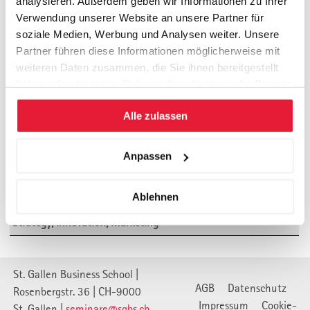
analysieren. Außerdem geben wir Informationen zu Ihrer
Verwendung unserer Website an unsere Partner für
soziale Medien, Werbung und Analysen weiter. Unsere
Overview: Seminars & Programs
Partner führen diese Informationen möglicherweise mit
weiteren Daten zusammen, die Sie ihnen bereitgestellt
Leadership for Talents
haben oder die sie im Rahmen Ihrer Nutzung der Dienste
gesammelt haben.
Financial Management, Controlling
Alle zulassen
General Management
Anpassen
Leadership & Personality
Programmes for Emerging Leaders
Ablehnen
Strategy, Innovation, Marketing
St. Gallen Business School |
AGB
Datenschutz
Rosenbergstr. 36 | CH-9000
Impressum
Cookie-
St. Gallen |
seminare@sgbs.ch