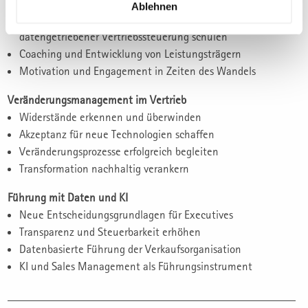
Neue Kompetenzprofile im Vertrieb
Ablehnen
Vertriebsteams im souveränen Umgang mit KI-Tools und
datengetriebener Vertriebssteuerung schulen
Coaching und Entwicklung von Leistungsträgern
Motivation und Engagement in Zeiten des Wandels
Veränderungsmanagement im Vertrieb
Widerstände erkennen und überwinden
Akzeptanz für neue Technologien schaffen
Veränderungsprozesse erfolgreich begleiten
Transformation nachhaltig verankern
Führung mit Daten und KI
Neue Entscheidungsgrundlagen für Executives
Transparenz und Steuerbarkeit erhöhen
Datenbasierte Führung der Verkaufsorganisation
KI und Sales Management als Führungsinstrument