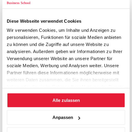
Executive Sales Leadership im KI-Zeitalter
Die neue Rolle des Verkaufsleiters
Diese Webseite verwendet Cookies
Führung zwischen Mensch, Daten und Technologie
Leadership als Wettbewerbsvorteil
Wir verwenden Cookies, um Inhalte und Anzeigen zu
personalisieren, Funktionen für soziale Medien anbieten
Die richtigen Vertriebsstrategien entwickeln
zu können und die Zugriffe auf unsere Website zu
Auswirkungen von KI auf Markt und Wettbewerb
analysieren. Außerdem geben wir Informationen zu Ihrer
Strategische Positionierung der Verkaufsorganisation
Verwendung unserer Website an unsere Partner für
Neue Vertriebsmodelle und Go-to-Market-Ansätze
soziale Medien, Werbung und Analysen weiter. Unsere
Wachstumsstrategien für die Zukunft
Partner führen diese Informationen möglicherweise mit
weiteren Daten zusammen, die Sie ihnen bereitgestellt
Hochleistungsorganisation Vertrieb
haben oder die sie im Rahmen Ihrer Nutzung der Dienste
Merkmale erfolgreicher Verkaufsorganisationen
gesammelt haben.
Leistungskultur entwickeln
Alle zulassen
Produktivität und Wirkungskraft erhöhen
KI und Sales Management als Erfolgsfaktor
Anpassen
Mitarbeitende erfolgreich führen und entwickeln