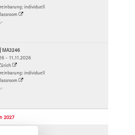
ereinbarung: individuell
 Classroom
.-
6 | MA3246
026 - 11.11.2026
 Zürich
ereinbarung: individuell
 Classroom
.-
n 2027
7 | MA3217