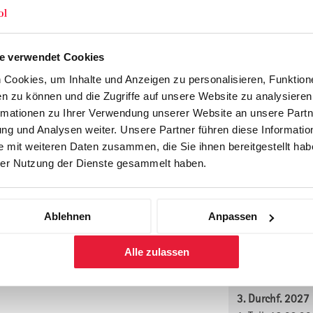
1. Teil: 22.02.2
uftrag
Stuttgart
wollen
2. Teil: Terminv
e verwendet Cookies
Online, Virtual
Preis: CHF 5'900
Cookies, um Inhalte und Anzeigen zu personalisieren, Funktione
(zzgl. MwSt.)
n zu können und die Zugriffe auf unsere Website zu analysiere
rmationen zu Ihrer Verwendung unserer Website an unsere Partne
anmelden
Weiterbildung für die Praxis. Qualität seit
g und Analysen weiter. Unsere Partner führen diese Informatio
2. Durchf. 202
 mit weiteren Daten zusammen, die Sie ihnen bereitgestellt habe
1. Teil: 03.05.2
er Nutzung der Dienste gesammelt haben.
Bregenz am Bo
2. Teil: Terminv
Online, Virtual
Ablehnen
Anpassen
Preis: CHF 5'900
(zzgl. MwSt.)
Alle zulassen
anmelden
3. Durchf. 202