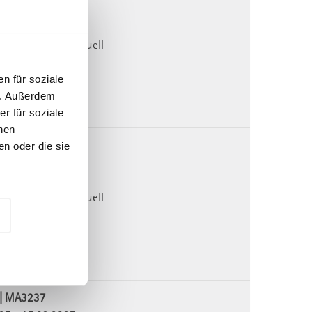
027 - 24.02.2027
ereinbarung: individuell
 Classroom
.-
n für soziale
n. Außerdem
r für soziale
nen
7 | MA3227
n oder die sie
027 - 05.05.2027
densee
ereinbarung: individuell
 Classroom
.-
7 | MA3237