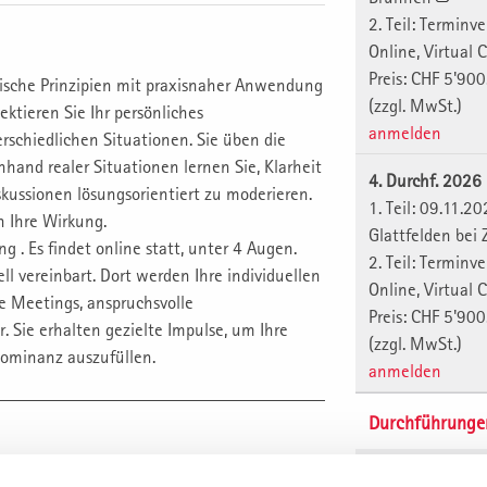
2. Teil: Terminv
Online, Virtual
Preis: CHF 5'900
rische Prinzipien mit praxisnaher Anwendung
(zzgl. MwSt.)
ektieren Sie Ihr persönliches
anmelden
schiedlichen Situationen. Sie üben die
and realer Situationen lernen Sie, Klarheit
4. Durchf. 202
kussionen lösungsorientiert zu moderieren.
1. Teil: 09.11.2
n Ihre Wirkung.
Glattfelden bei
ng . Es findet online statt, unter 4 Augen.
2. Teil: Terminv
ll vereinbart. Dort werden Ihre individuellen
Online, Virtual
e Meetings, anspruchsvolle
Preis: CHF 5'900
 Sie erhalten gezielte Impulse, um Ihre
(zzgl. MwSt.)
Dominanz auszufüllen.
anmelden
Durchführunge
1. Durchf. 202
Zielvereinbarungspflicht