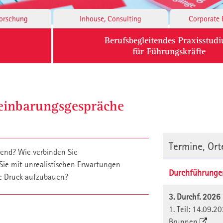
Forschung
Inhouse, Consulting
Corporate 
Berufsbegleitendes Praxisstud
für Führungskräfte
reinbarungsgespräche
Termine, Or
rend? Wie verbinden Sie
ie mit unrealistischen Erwartungen
Durchführunge
ne Druck aufzubauen?
3. Durchf. 202
1. Teil: 14.09.2
Brunnen