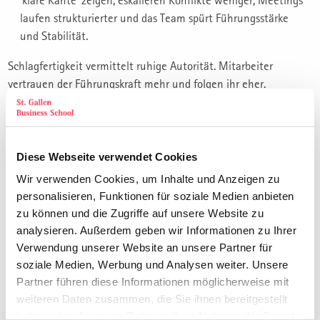
‘klare Kante’ zeigen, eskalieren Konflikte weniger, Meetings
laufen strukturierter und das Team spürt Führungsstärke
und Stabilität.
Schlagfertigkeit vermittelt ruhige Autorität. Mitarbeiter
vertrauen der Führungskraft mehr und folgen ihr eher.
Leichter, eleganter Humor entschärft brenzlige Situationen.
Schlagfertigkeit verhindert Machtverlust. Denn unbeholfenes
Schweigen, Rückzug oder spürbare Verunsicherung wird oft als
Schwäche ausgelegt und führt zu einem Verlust an Ansehen.
Diese Webseite verwendet Cookies
Schlagfertigkeit schützt davor. Ziel dieses Seminars ist es, die
Wir verwenden Cookies, um Inhalte und Anzeigen zu
Gesetzmässigkeiten für Kommunikations- und
personalisieren, Funktionen für soziale Medien anbieten
Verhandlungsführung in einem 4-tägigen Seminar zu
zu können und die Zugriffe auf unsere Website zu
erlernen, um danach in einem 2-tätigen Schlagfertigkeits-
analysieren. Außerdem geben wir Informationen zu Ihrer
und Konflikttraining die eigene Schlagfertigkeit erheblich zu
Verwendung unserer Website an unsere Partner für
steigern.
soziale Medien, Werbung und Analysen weiter. Unsere
Partner führen diese Informationen möglicherweise mit
Was braucht eine Führungskraft, die schlagfertig sein will?
weiteren Daten zusammen, die Sie ihnen bereitgestellt
haben oder die sie im Rahmen Ihrer Nutzung der Dienste