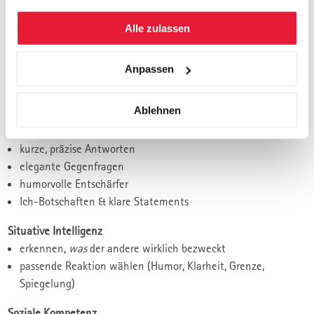
Innere Haltung
gesammelt haben.
Selbstsicherheit und Gelassenheit unter Druck
Alle zulassen
klare Werte & Grenzen
Emotionale Kontrolle
Anpassen
Stressregulation
souveräner Umgang mit Provokationen
Ablehnen
Sprachliche Werkzeuge
kurze, präzise Antworten
elegante Gegenfragen
humorvolle Entschärfer
Ich-Botschaften & klare Statements
Situative Intelligenz
erkennen,
was
der andere wirklich bezweckt
passende Reaktion wählen (Humor, Klarheit, Grenze,
Spiegelung)
Soziale Kompetenz