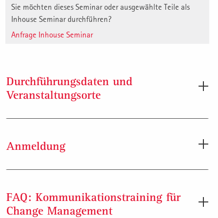
Sie möchten dieses Seminar oder ausgewählte Teile als
Inhouse Seminar durchführen?
Anfrage Inhouse Seminar
Durchführungsdaten und
Veranstaltungsorte
Durchführungsdaten
Anmeldung
Dauer: 6 Tage
Anmeldung per Internet:
Gebühr: CHF 6’900.- zzgl. Mwst
Melden Sie sich durch Klick auf die ausgewählte
Rechnungsstellung in Euro möglich
FAQ: Kommunikationstraining für
Durchführung in den Anmeldedaten an.
Termine: siehe Anmeldedaten
Change Management