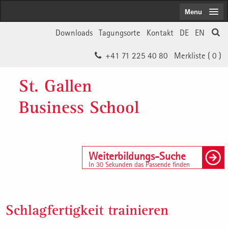
Menu
Downloads
Tagungsorte
Kontakt
DE
EN
+41 71 225 40 80
Merkliste (
0
)
St. Gallen
Business School
Weiterbildungs-Suche
In 30 Sekunden das Passende finden
Schlagfertigkeit trainieren