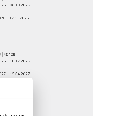
2026 - 08.10.2026
2026 - 12.11.2026
0.-
6 | 40426
2026 - 10.12.2026
2027 - 15.04.2027
0.-
en 2027
n für soziale