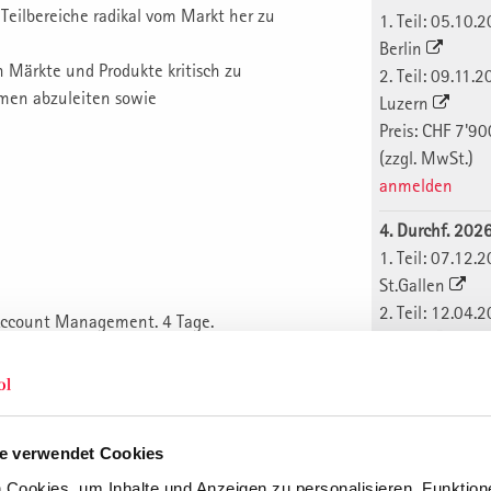
eilbereiche radikal vom Markt her zu
1. Teil: 05.10.
Berlin
en Märkte und Produkte kritisch zu
2. Teil: 09.11.
men abzuleiten sowie
Luzern
Preis: CHF 7'90
(zzgl. MwSt.)
anmelden
4. Durchf. 202
1. Teil: 07.12.
St.Gallen
2. Teil: 12.04.
Account Management. 4 Tage.
Berlin
Preis: CHF 7'90
(zzgl. MwSt.)
anmelden
e verwendet Cookies
ing, Vertrieb, Produktmanagement und
Durchführung
Cookies, um Inhalte und Anzeigen zu personalisieren, Funktione