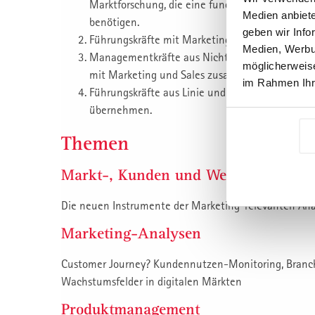
Marktforschung, die eine fundierte, praxisbez
Medien anbiete
benötigen.
geben wir Info
Führungskräfte mit Marketing-, Vertriebs- und
Medien, Werbun
Managementkräfte aus Nicht-Marketingfunktionen
möglicherweise
mit Marketing und Sales zusammenarbeiten.
im Rahmen Ihr
Führungskräfte aus Linie und Stab, welche in 
übernehmen.
Themen
Markt-, Kunden und Wettbewerbsana
Die neuen Instrumente der Marketing-relevanten Analy
Marketing-Analysen
Customer Journey? Kundennutzen-Monitoring, Branch
Wachstumsfelder in digitalen Märkten
Produktmanagement