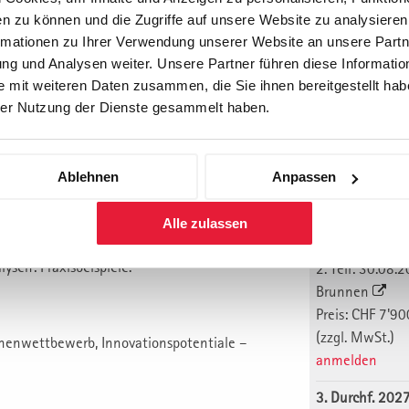
1. Durchf. 202
ogene, moderne Marketingausbildung
n zu können und die Zugriffe auf unsere Website zu analysiere
1. Teil: 15.03.
rmationen zu Ihrer Verwendung unserer Website an unsere Partne
München. Star
 Verkaufsverantwortung.
g und Analysen weiter. Unsere Partner führen diese Informatio
2. Teil: 12.04.
 (z.B. F+E, Produktion, Finanzen), die viel
 mit weiteren Daten zusammen, die Sie ihnen bereitgestellt habe
Berlin
er Nutzung der Dienste gesammelt haben.
Preis: CHF 7'90
Zukunft Marketing- und Verkaufsaufgaben
(zzgl. MwSt.)
anmelden
Ablehnen
Anpassen
2. Durchf. 202
1. Teil: 14.06.
lysen
Alle zulassen
Luzern
sen: Praxisbeispiele.
2. Teil: 30.08.
Brunnen
Preis: CHF 7'90
(zzgl. MwSt.)
enwettbewerb, Innovationspotentiale –
anmelden
3. Durchf. 202