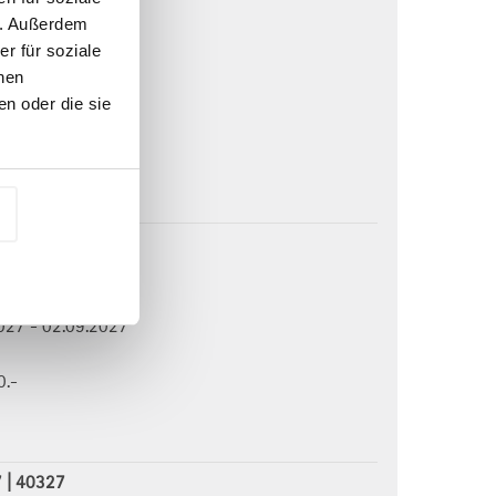
7 | 40127
n. Außerdem
2027 - 18.03.2027
r für soziale
nberger See
nen
2027 - 15.04.2027
n oder die sie
0.-
7 | 40227
2027 - 17.06.2027
2027 - 02.09.2027
0.-
7 | 40327