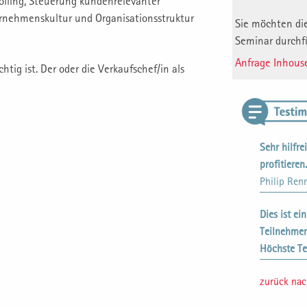
olling, Steuerung kundenrelevanter
rnehmenskultur und Organisationsstruktur
Sie möchten die
Seminar durchf
Anfrage Inhous
tig ist. Der oder die Verkaufschef/in als
Sehr hilfre
profitieren.
Philip Ren
Dies ist ei
Teilnehme
Höchste Te
zurück na