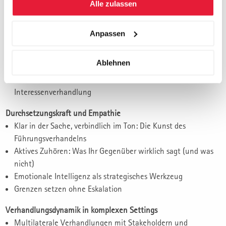
Alle zulassen
bewahren
Strategische Verhandlungsführung
Anpassen
Vorbereitung mit System: Interessen, Alternativen, Grenzen
Taktiken aus der Praxis
Ablehnen
Machtspiele erkennen und souverän kontern
Mehrwert schaffen: Von der Positions- zur
Interessenverhandlung
Durchsetzungskraft und Empathie
Klar in der Sache, verbindlich im Ton: Die Kunst des
Führungsverhandelns
Aktives Zuhören: Was Ihr Gegenüber wirklich sagt (und was
nicht)
Emotionale Intelligenz als strategisches Werkzeug
Grenzen setzen ohne Eskalation
Verhandlungsdynamik in komplexen Settings
Multilaterale Verhandlungen mit Stakeholdern und