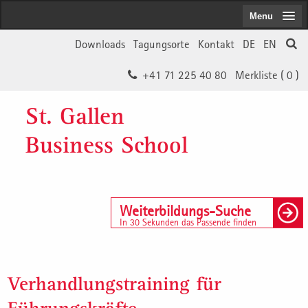
Menu
Downloads
Tagungsorte
Kontakt
DE
EN
+41 71 225 40 80
Merkliste (
0
)
St. Gallen
Business School
Weiterbildungs-Suche
In 30 Sekunden das Passende finden
Verhandlungstraining für