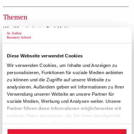
Themen
Win-Win oder hartes Deal-Making
Gewinnende Gesprächsführung und win-win als
Verhandlungsziel
Dort wo dies nicht geht: Hart verhandeln und gekonntes
Diese Webseite verwendet Cookies
Deal-Making
Wir verwenden Cookies, um Inhalte und Anzeigen zu
Die richtige Balance finden
personalisieren, Funktionen für soziale Medien anbieten
Persönliche Wirkung in Verhandlungen
zu können und die Zugriffe auf unsere Website zu
Executive Presence: Wie Sie nonverbal Vertrauen und
analysieren. Außerdem geben wir Informationen zu Ihrer
Autorität ausstrahlen
Verwendung unserer Website an unsere Partner für
Stimme und Sprache als Instrument strategischer
soziale Medien, Werbung und Analysen weiter. Unsere
Einflussnahme
Partner führen diese Informationen möglicherweise mit
weiteren Daten zusammen, die Sie ihnen bereitgestellt
Psychologie der Wirkung: Die ersten 90 Sekunden
haben oder die sie im Rahmen Ihrer Nutzung der Dienste
erfolgreich nutzen
gesammelt haben.
Selbstführung in Stressmomenten: Ruhe und Kontrolle