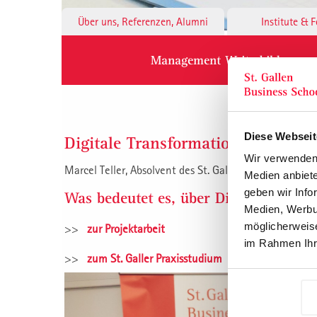
Über uns, Referenzen, Alumni
Institute & 
Management Weiterbildung
Diese Webseit
Digitale Transformation am Beispi
Wir verwenden 
Marcel Teller, Absolvent des St. Galler Praxisstudiums,
Medien anbiete
geben wir Info
Was bedeutet es, über Digitalisierun
Medien, Werbun
möglicherweise
>>
zur Projektarbeit
im Rahmen Ihr
>>
zum St. Galler Praxisstudium