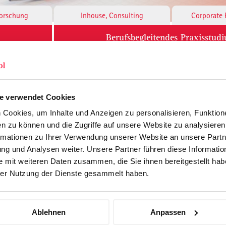
Forschung
Inhouse, Consulting
Corporate 
Berufsbegleitendes Praxisstud
für Führungskräfte
e verwendet Cookies
el der Handlötindustrie
Cookies, um Inhalte und Anzeigen zu personalisieren, Funktione
 präsentiert seine Projektarbeit:
n zu können und die Zugriffe auf unsere Website zu analysiere
rmationen zu Ihrer Verwendung unserer Website an unsere Partne
g nicht nur zu reden, sondern sie wirklich umz
g und Analysen weiter. Unsere Partner führen diese Informatio
 mit weiteren Daten zusammen, die Sie ihnen bereitgestellt habe
er Nutzung der Dienste gesammelt haben.
Ablehnen
Anpassen