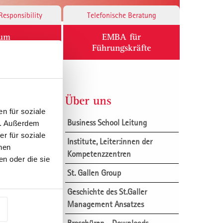
Responsibility
Telefonische Beratung
ium
EMBA für
Führungskräfte
Über uns
n für soziale
Business School Leitung
n. Außerdem
r für soziale
usetzen?
Institute, Leiter:innen der
nen
Kompetenzzentren
n oder die sie
St. Gallen Group
Geschichte des St.Galler
Management Ansatzes