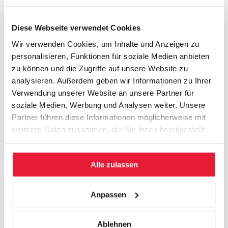
Klein Thomas
Diese Webseite verwendet Cookies
Langfort Christoph
Wir verwenden Cookies, um Inhalte und Anzeigen zu
personalisieren, Funktionen für soziale Medien anbieten
Meindl Andreas
zu können und die Zugriffe auf unsere Website zu
analysieren. Außerdem geben wir Informationen zu Ihrer
Metz Michaela Dr.
Verwendung unserer Website an unsere Partner für
Meuwly Serge
soziale Medien, Werbung und Analysen weiter. Unsere
Partner führen diese Informationen möglicherweise mit
Meyer Stefan
weiteren Daten zusammen, die Sie ihnen bereitgestellt
haben oder die sie im Rahmen Ihrer Nutzung der Dienste
Mohri Thilo
gesammelt haben.
Alle zulassen
Moormann Annette
Nürnberger Stefan Nützel
Anpassen
Helmut Bernard
Ablehnen