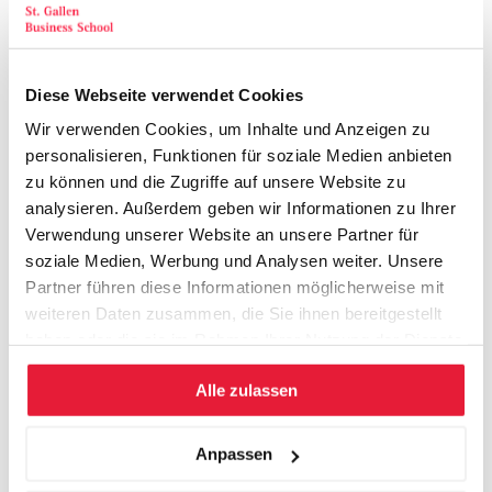
wurden.
Diese Webseite verwendet Cookies
Abgerundet wurden die interessanten Eindrücke durch einen
Wir verwenden Cookies, um Inhalte und Anzeigen zu
Lerntransfer in die eigene Führungspraxis und der
personalisieren, Funktionen für soziale Medien anbieten
Kurzvorstellung der bereits 8. Auflage und 20-jährigen
zu können und die Zugriffe auf unsere Website zu
Jubiläumsausgabe „Das Konzept Integriertes Management“
analysieren. Außerdem geben wir Informationen zu Ihrer
von Prof. Dr. Dres. h.c. Knut Bleicher durch Dr. Christian
Verwendung unserer Website an unsere Partner für
Abegglen.
soziale Medien, Werbung und Analysen weiter. Unsere
Partner führen diese Informationen möglicherweise mit
weiteren Daten zusammen, die Sie ihnen bereitgestellt
Beim anschliessenden Apéro im Hangar 11 konnte
haben oder die sie im Rahmen Ihrer Nutzung der Dienste
Weiterführendes vertieft sowie Neues andiskutiert werden.
gesammelt haben.
Alle zulassen
Anpassen
Der nächste Regionanlass des SGBSS Alumni-Clubs findet am
22. November 2011 im Hotel Sacher statt. "Edelfeder" Helmut