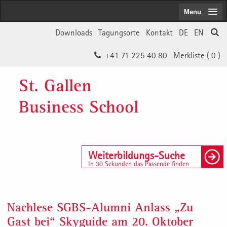
Menu
Downloads
Tagungsorte
Kontakt
DE
EN
+41 71 225 40 80
Merkliste (
0
)
St. Gallen
Business School
Weiterbildungs-Suche
In 30 Sekunden das Passende finden
Nachlese SGBS-Alumni Anlass „Zu
Gast bei“ Skyguide am 20. Oktober