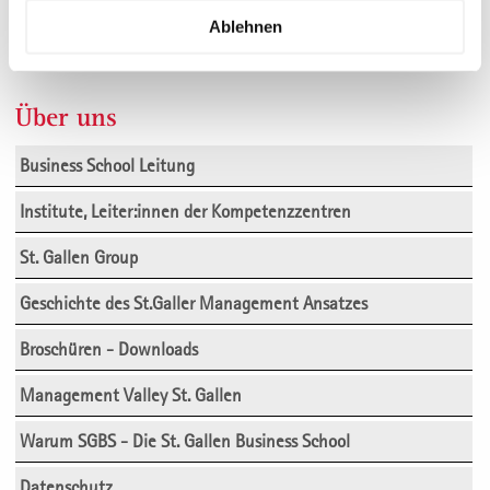
Gansterer wird dabei über "Endlich alle Erfolgsgeheimnisse"
Ablehnen
aufklären.
Über uns
Business School Leitung
Institute, Leiter:innen der Kompetenzzentren
St. Gallen Group
Geschichte des St.Galler Management Ansatzes
Broschüren - Downloads
Management Valley St. Gallen
Warum SGBS - Die St. Gallen Business School
Datenschutz