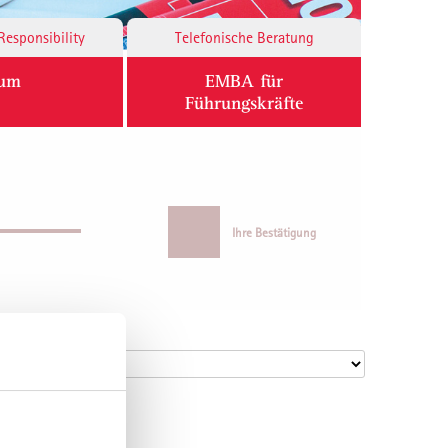
Responsibility
Telefonische Beratung
ium
EMBA für
Führungskräfte
Ihre Bestätigung