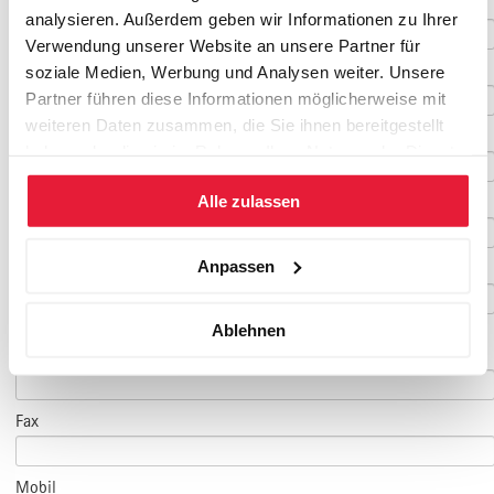
Vorname
*
analysieren. Außerdem geben wir Informationen zu Ihrer
Verwendung unserer Website an unsere Partner für
Nachname
*
soziale Medien, Werbung und Analysen weiter. Unsere
Partner führen diese Informationen möglicherweise mit
weiteren Daten zusammen, die Sie ihnen bereitgestellt
Geburtsdatum
haben oder die sie im Rahmen Ihrer Nutzung der Dienste
gesammelt haben.
Alle zulassen
E-Mail
*
Anpassen
E-Mail Teilnehmer/in
Ablehnen
(falls abweichend)
Telefon
*
Fax
Mobil