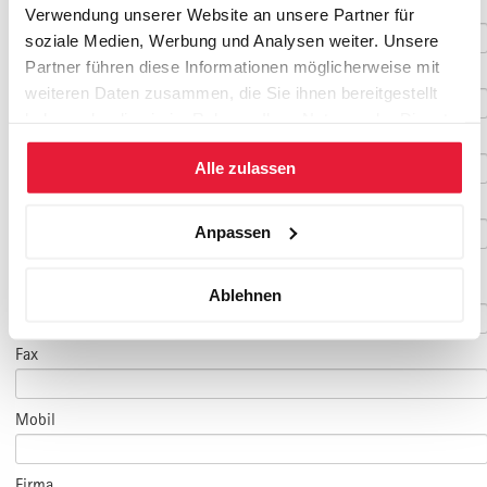
Nachname
*
Verwendung unserer Website an unsere Partner für
soziale Medien, Werbung und Analysen weiter. Unsere
Partner führen diese Informationen möglicherweise mit
Geburtsdatum
weiteren Daten zusammen, die Sie ihnen bereitgestellt
haben oder die sie im Rahmen Ihrer Nutzung der Dienste
E-Mail
*
gesammelt haben.
Alle zulassen
E-Mail Teilnehmer/in
Anpassen
(falls abweichend)
Telefon
*
Ablehnen
Fax
Mobil
Firma