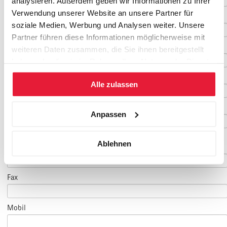
analysieren. Außerdem geben wir Informationen zu Ihrer
Verwendung unserer Website an unsere Partner für
Nachname
*
soziale Medien, Werbung und Analysen weiter. Unsere
Partner führen diese Informationen möglicherweise mit
Geburtsdatum
weiteren Daten zusammen, die Sie ihnen bereitgestellt
haben oder die sie im Rahmen Ihrer Nutzung der Dienste
gesammelt haben.
E-Mail
*
Alle zulassen
E-Mail Teilnehmer/in
Anpassen
(falls abweichend)
Ablehnen
Telefon
*
Fax
Mobil