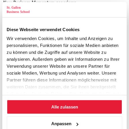
New Business-Momentum generieren
Kompetenzen aus allen Bereichen des Unternehmens
einbinden
Das Prinzip des kreativen Verstärkens
Diese Webseite verwendet Cookies
Die Begeisterung für neue Geschäftsmodelle fördern
Der «Winning Spirit» des Business Developments
Wir verwenden Cookies, um Inhalte und Anzeigen zu
personalisieren, Funktionen für soziale Medien anbieten
Das Innovations-Ökosystem
zu können und die Zugriffe auf unsere Website zu
Innovative Strukturen
analysieren. Außerdem geben wir Informationen zu Ihrer
Innovationsunterstützende Prozesse
Verwendung unserer Website an unsere Partner für
Agile Führungskonzepte, Anreizsysteme und Kooperationen
soziale Medien, Werbung und Analysen weiter. Unsere
Partner führen diese Informationen möglicherweise mit
Business Innovation und Unternehmenswert
weiteren Daten zusammen, die Sie ihnen bereitgestellt
Hohes, nachhaltiges Wachstum als Treiber des
haben oder die sie im Rahmen Ihrer Nutzung der Dienste
Unternehmenswerts
gesammelt haben.
Business Development und Wertsteigerung
Alle zulassen
Anpassen