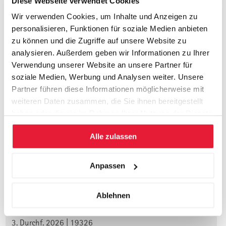
Diese Webseite verwendet Cookies
Handlungsbedarf zu überprüfen. Sie lernen, die wesentlichen
Wir verwenden Cookies, um Inhalte und Anzeigen zu
strategischen, führungsmässigen und finanziellen
personalisieren, Funktionen für soziale Medien anbieten
Entscheidungen zu treffen.
zu können und die Zugriffe auf unsere Website zu
analysieren. Außerdem geben wir Informationen zu Ihrer
Verwendung unserer Website an unsere Partner für
Veranstalter
soziale Medien, Werbung und Analysen weiter. Unsere
Partner führen diese Informationen möglicherweise mit
St. Gallen Business School. Die St. Galler Management
weiteren Daten zusammen, die Sie ihnen bereitgestellt
Weiterbildung für die Praxis. Qualität seit über 40 Jahren.
haben oder die sie im Rahmen Ihrer Nutzung der Dienste
gesammelt haben.
Alle zulassen
Termine, Orte, Seminargebühr und
Anpassen
Anmeldung:
Ablehnen
Durchführungen 2026
3. Durchf. 2026 | 19326