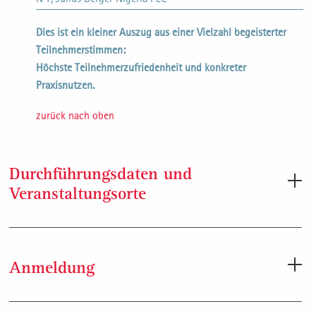
Dies ist ein kleiner Auszug aus einer Vielzahl begeisterter
Teilnehmerstimmen:
Höchste Teilnehmerzufriedenheit und konkreter
Praxisnutzen.
zurück nach oben
Durchführungsdaten und
Veranstaltungsorte
Durchführungsdaten
Anmeldung
Dauer: 4 Tage
Gebühr: CHF 5’900.- zzgl. MwSt.
Rechnungsstellung in Euro möglich
Anmeldung per Internet: