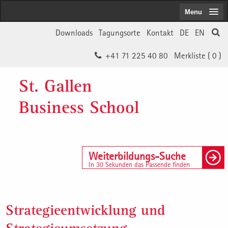
Menu
Downloads
Tagungsorte
Kontakt
DE
EN
+41 71 225 40 80
Merkliste (
0
)
St. Gallen
Business School
Weiterbildungs-Suche
In 30 Sekunden das Passende finden
Strategieentwicklung und