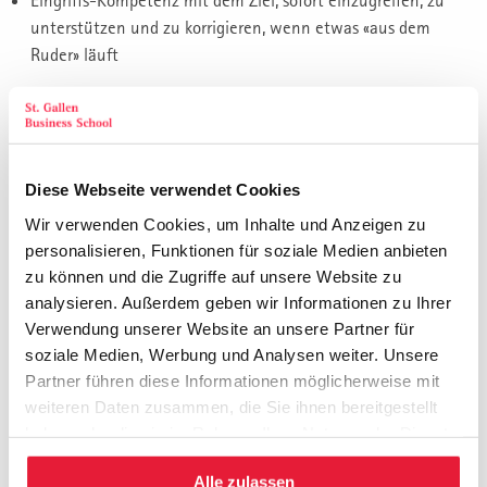
unterstützen und zu korrigieren, wenn etwas «aus dem
Ruder» läuft
Unternehmens-Kultur
Zur erfolgreichen Strategieumsetzung gehört immer auch das
Arbeiten an der eigenen Unternehmenskultur – eine
permanente Aufgabe.
Diese Webseite verwendet Cookies
Wir verwenden Cookies, um Inhalte und Anzeigen zu
Von Kernkompetenzen zu «Human Skills»
personalisieren, Funktionen für soziale Medien anbieten
Neue Strategien erfordern neue Fähigkeiten. Grosse Strategie-
zu können und die Zugriffe auf unsere Website zu
Korrekturen bedeuten neue Herausforderungen an die
analysieren. Außerdem geben wir Informationen zu Ihrer
«Human Skills».
Verwendung unserer Website an unsere Partner für
Das effektive Führungsverhalten
soziale Medien, Werbung und Analysen weiter. Unsere
Eine neue Strategische Ausrichtung verlangt meist auch nach
Partner führen diese Informationen möglicherweise mit
weiteren Daten zusammen, die Sie ihnen bereitgestellt
einer Veränderung des Führungsverhaltens. Wo grosse
haben oder die sie im Rahmen Ihrer Nutzung der Dienste
Veränderungen anstehen, auf neue äussere Einflüsse reagiert
gesammelt haben.
werden muss, muss anders geführt werden.
Alle zulassen