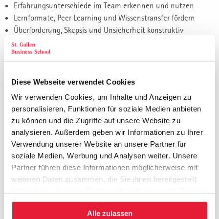
Erfahrungsunterschiede im Team erkennen und nutzen
Lernformate, Peer Learning und Wissenstransfer fördern
Überforderung, Skepsis und Unsicherheit konstruktiv
aufnehmen
Verantwortungsvoller KI-Einsatz im Team
Datenschutz, Transparenz und Vertraulichkeit beachten
Diese Webseite verwendet Cookies
Gemeinsame Leitplanken für den KI-Alltag etablieren
Wir verwenden Cookies, um Inhalte und Anzeigen zu
Teil 2: Team Leadership im KI-Zeitalter
personalisieren, Funktionen für soziale Medien anbieten
zu können und die Zugriffe auf unsere Website zu
Teamrollen und Zusammenarbeit neu gestalten
analysieren. Außerdem geben wir Informationen zu Ihrer
Aufgaben, Verantwortlichkeiten und Schnittstellen klären
Verwendung unserer Website an unsere Partner für
Zusammenarbeit sinnvoll organisieren
soziale Medien, Werbung und Analysen weiter. Unsere
Kollektive Intelligenz im Team fördern
Partner führen diese Informationen möglicherweise mit
weiteren Daten zusammen, die Sie ihnen bereitgestellt
Vertrauen und psychologische Sicherheit stärken
haben oder die sie im Rahmen Ihrer Nutzung der Dienste
Offenen Dialog über Chancen, Grenzen und Ängste
gesammelt haben.
ermöglichen
Alle zulassen