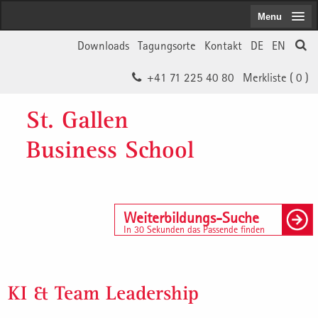
Menu
Downloads
Tagungsorte
Kontakt
DE
EN
+41 71 225 40 80
Merkliste (
0
)
St. Gallen
Business School
Weiterbildungs-Suche
In 30 Sekunden das Passende finden
KI & Team Leadership