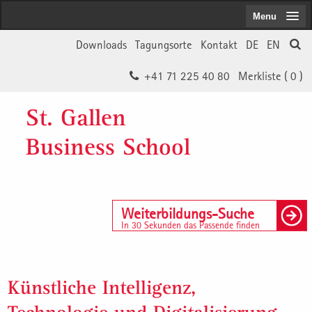
Menu
Downloads
Tagungsorte
Kontakt
DE
EN
+41 71 225 40 80
Merkliste (
0
)
St. Gallen
Business School
Weiterbildungs-Suche
In 30 Sekunden das Passende finden
Künstliche Intelligenz,