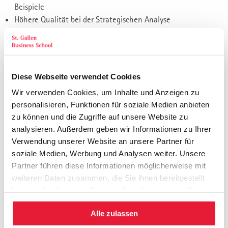
Beispiele
Höhere Qualität bei der Strategischen Analyse
Höhere Qualität beim Erkennen des Strategischen
Handlungsbedarfs im Sinne von Chancen nutzen und
Gefahren frühzeitig ausweichen
Was ‘Wissen der Welt’ nutzen für das Finden der
Diese Webseite verwendet Cookies
alternativen Strategischen Möglichkeiten bis hin zur
Wir verwenden Cookies, um Inhalte und Anzeigen zu
Formulierung der bestmöglichen Strategie
personalisieren, Funktionen für soziale Medien anbieten
Dank KI zu Einzigatigkeit und Wettbewerbsvorteilen
zu können und die Zugriffe auf unsere Website zu
KI als ‘Enabler’ der Umsetzung
analysieren. Außerdem geben wir Informationen zu Ihrer
Verwendung unserer Website an unsere Partner für
Digitale Transformation gestalten
soziale Medien, Werbung und Analysen weiter. Unsere
Erfolgsfaktoren digitaler Change-Prozesse
Partner führen diese Informationen möglicherweise mit
Stakeholder-Management im digitalen Wandel
weiteren Daten zusammen, die Sie ihnen bereitgestellt
Aufbau digitaler Kompetenzen
haben oder die sie im Rahmen Ihrer Nutzung der Dienste
Rolle der Führungskraft im Transformationsprozess
gesammelt haben.
Alle zulassen
Technologien verstehen und bewerten
Überblick über Schlüsseltechnologien (KI, Blockchain, IoT,