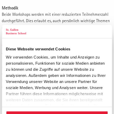
Methodik
Beide Workshops werden mit einer reduzierten Teilnehmerzahl
durchgeführt. Dies erlaubt es, auch persönlich wichtige Themen
anzusprechen und optimal vom Wissen und der Erfahrung der
hochkarätigen Dozierenden zu profitieren.
Anreise, Vorbereitung, Wichtiges
Diese Webseite verwendet Cookies
Workshop 1 und 2 finden in St. Gallen statt. Eine Vorbereitung
Wir verwenden Cookies, um Inhalte und Anzeigen zu
ist nicht nötig. Vergessen Sie nicht, selbst die Unterkunft zu
personalisieren, Funktionen für soziale Medien anbieten
buchen. Verwenden Sie dazu am besten frühzeitig die
zu können und die Zugriffe auf unsere Website zu
einschlägigen Buchungsportale und buchen Sie eine
analysieren. Außerdem geben wir Informationen zu Ihrer
Unterkunft in der Stadt St. Gallen oder, falls Sie mit dem Auto
Verwendung unserer Website an unsere Partner für
anreisen, im Umfeld (z.B. Appenzell).
soziale Medien, Werbung und Analysen weiter. Unsere
Partner führen diese Informationen möglicherweise mit
Beginn Tag 1:
10.00 Uhr
weiteren Daten zusammen, die Sie ihnen bereitgestellt
Ende Tag 1:
18.00 Uhr
haben oder die sie im Rahmen Ihrer Nutzung der Dienste
Beginn Tag 2:
08.45 Uhr
gesammelt haben.