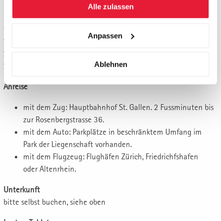
Ende Tag 2:
16.00 Uhr
Alle zulassen
Ort
Anpassen
Studiencenter St. Gallen Business
School, Rosenbergstrasse 36, CH-9000
Ablehnen
St. Gallen, Telefon +41 71 225 40 80
Anreise
mit dem Zug: Hauptbahnhof St. Gallen. 2 Fussminuten bis
zur Rosenbergstrasse 36.
mit dem Auto: Parkplätze in beschränktem Umfang im
Park der Liegenschaft vorhanden.
mit dem Flugzeug: Flughäfen Zürich, Friedrichfshafen
oder Altenrhein.
Unterkunft
bitte selbst buchen, siehe oben